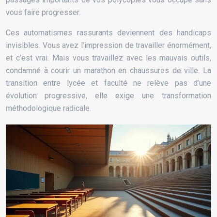
vous faire progresser.
Ces automatismes rassurants deviennent des handicaps
invisibles. Vous avez l’impression de travailler énormément,
et c’est vrai. Mais vous travaillez avec les mauvais outils,
condamné à courir un marathon en chaussures de ville. La
transition entre lycée et faculté ne relève pas d’une
évolution progressive, elle exige une transformation
méthodologique radicale.